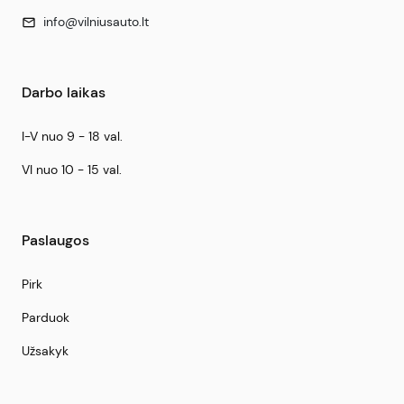
info@vilniusauto.lt
mail
Darbo laikas
I-V nuo 9 - 18 val.
VI nuo 10 - 15 val.
Paslaugos
Pirk
Parduok
Užsakyk