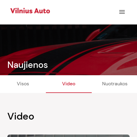
menu
Naujienos
Visos
Video
Nuotraukos
Video