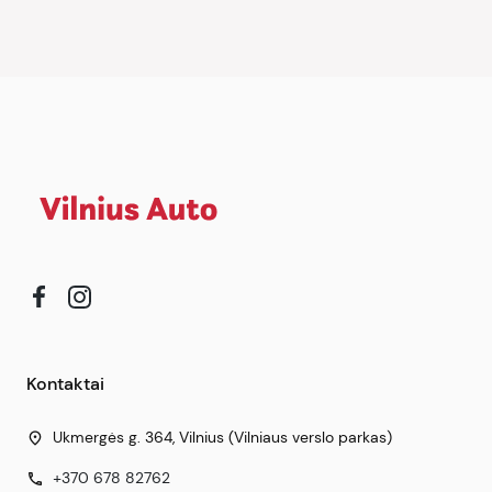
Kontaktai
Ukmergės g. 364, Vilnius (Vilniaus verslo parkas)
place
+370 678 82762
phone