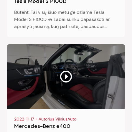
Tesla Model S P100D
Būtent. Tai visų šiuo metu geidžiama Tesla
Model S P100D 🚗 Labai sunku papasakoti ar
aprašyti jausmą, kurį patirsite, paspaudus
greičio pedalą 🔕 🛫 🛫
2022-11-17
Autorius VilniusAuto
Mercedes-Benz e400