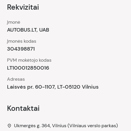
Rekvizitai
Įmonė
AUTOBUS.LT, UAB
Įmonės kodas
304398871
PVM mokėtojo kodas
LT100012850016
Adresas
Laisvės pr. 60-1107, LT-05120 Vilnius
Kontaktai
Ukmergės g. 364, Vilnius (Vilniaus verslo parkas)
place