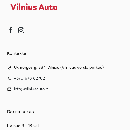
Kontaktai
Ukmergės g. 364, Vilnius (Vilniaus verslo parkas)
place
+370 678 82762
phone
info@vilniusauto.lt
mail
Darbo laikas
I-V nuo 9 - 18 val.