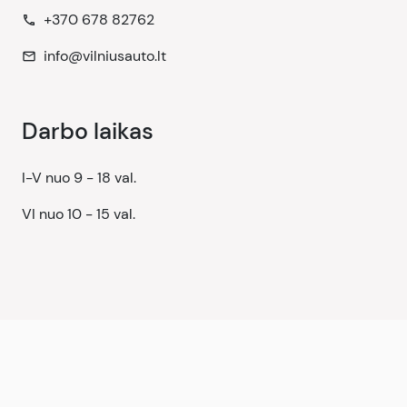
+370 678 82762
phone
info@vilniusauto.lt
mail
Darbo laikas
I-V nuo 9 - 18 val.
VI nuo 10 - 15 val.