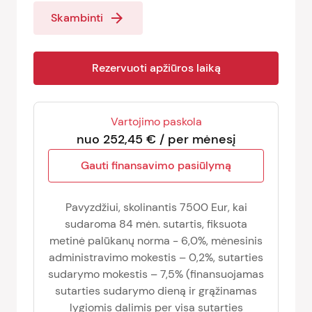
arrow_forward
Skambinti
Rezervuoti apžiūros laiką
Vartojimo paskola
nuo 252,45 € / per mėnesį
Gauti finansavimo pasiūlymą
Pavyzdžiui, skolinantis 7500 Eur, kai
sudaroma 84 mėn. sutartis, fiksuota
metinė palūkanų norma - 6,0%, mėnesinis
administravimo mokestis – 0,2%, sutarties
sudarymo mokestis – 7,5% (finansuojamas
sutarties sudarymo dieną ir grąžinamas
lygiomis dalimis per visa sutarties