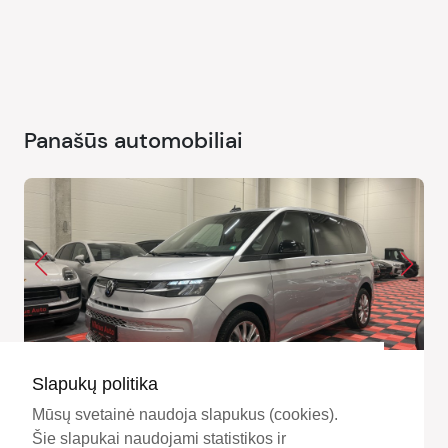
Panašūs automobiliai
2024 Volkswagen Multivan
Slapukų politika
46550 €
Mūsų svetainė naudoja slapukus (cookies).
49990 €
Šie slapukai naudojami statistikos ir