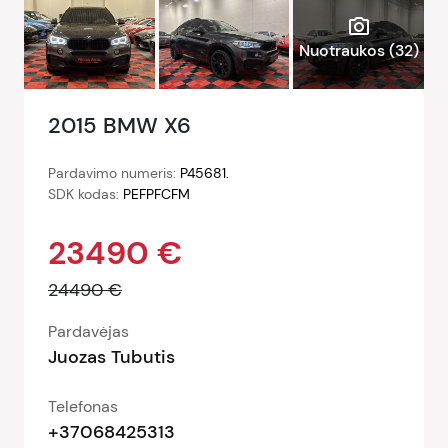
photo_camera
Nuotraukos (
32
)
2015 BMW X6
Pardavimo numeris:
P45681.
SDK kodas:
PEFPFCFM
23490 €
24490 €
Pardavėjas
Juozas Tubutis
Telefonas
+37068425313