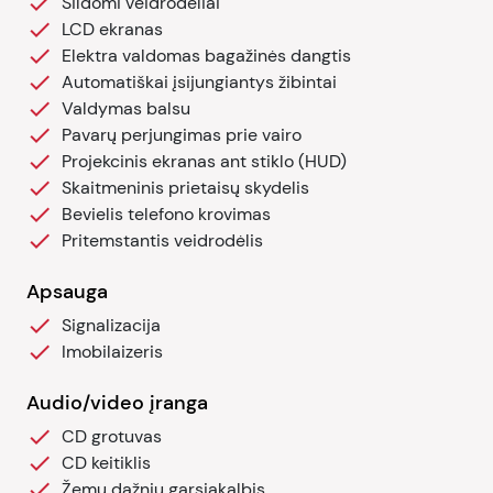
Šildomi veidrodėliai
LCD ekranas
Elektra valdomas bagažinės dangtis
Automatiškai įsijungiantys žibintai
Valdymas balsu
Pavarų perjungimas prie vairo
Projekcinis ekranas ant stiklo (HUD)
Skaitmeninis prietaisų skydelis
Bevielis telefono krovimas
Pritemstantis veidrodėlis
Apsauga
Signalizacija
Imobilaizeris
Audio/video įranga
CD grotuvas
CD keitiklis
Žemų dažnių garsiakalbis