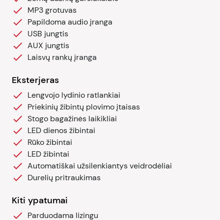
MP3 grotuvas
Papildoma audio įranga
USB jungtis
AUX jungtis
Laisvų rankų įranga
Eksterjeras
Lengvojo lydinio ratlankiai
Priekinių žibintų plovimo įtaisas
Stogo bagažinės laikikliai
LED dienos žibintai
Rūko žibintai
LED žibintai
Automatiškai užsilenkiantys veidrodėliai
Durelių pritraukimas
Kiti ypatumai
Parduodama lizingu