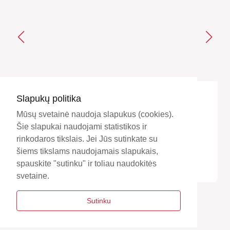
2022 Subaru Outback
Slapukų politika
32500 €
Mūsų svetainė naudoja slapukus (cookies).
Šie slapukai naudojami statistikos ir
star
44600km
Benzinas
Automatinė
rinkodaros tikslais. Jei Jūs sutinkate su
šiems tikslams naudojamais slapukais,
spauskite "sutinku" ir toliau naudokitės
svetaine.
Sutinku