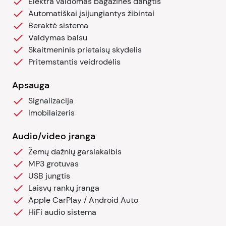
Elektra valdomas bagažinės dangtis
Automatiškai įsijungiantys žibintai
Beraktė sistema
Valdymas balsu
Skaitmeninis prietaisų skydelis
Pritemstantis veidrodėlis
Apsauga
Signalizacija
Imobilaizeris
Audio/video įranga
Žemų dažnių garsiakalbis
MP3 grotuvas
USB jungtis
Laisvų rankų įranga
Apple CarPlay / Android Auto
HiFi audio sistema