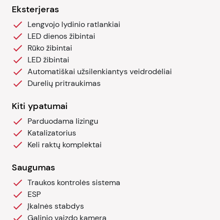
Eksterjeras
Lengvojo lydinio ratlankiai
LED dienos žibintai
Rūko žibintai
LED žibintai
Automatiškai užsilenkiantys veidrodėliai
Durelių pritraukimas
Kiti ypatumai
Parduodama lizingu
Katalizatorius
Keli raktų komplektai
Saugumas
Traukos kontrolės sistema
ESP
Įkalnės stabdys
Galinio vaizdo kamera