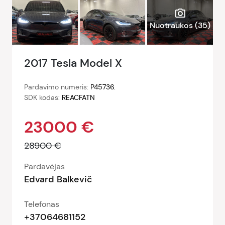
photo_camera
Nuotraukos (
35
)
2017 Tesla Model X
Pardavimo numeris:
P45736.
SDK kodas:
REACFATN
23000 €
28900 €
Pardavėjas
Edvard Balkevič
Telefonas
+37064681152