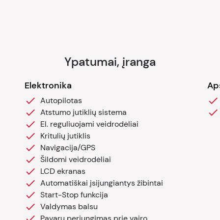
Ypatumai, įranga
Elektronika
Ap
Autopilotas
Atstumo jutiklių sistema
El. reguliuojami veidrodėliai
Kritulių jutiklis
Navigacija/GPS
Šildomi veidrodėliai
LCD ekranas
Automatiškai įsijungiantys žibintai
Start-Stop funkcija
Valdymas balsu
Pavarų perjungimas prie vairo