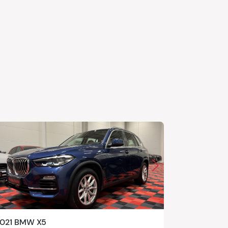
021 BMW X5
2024 Merc