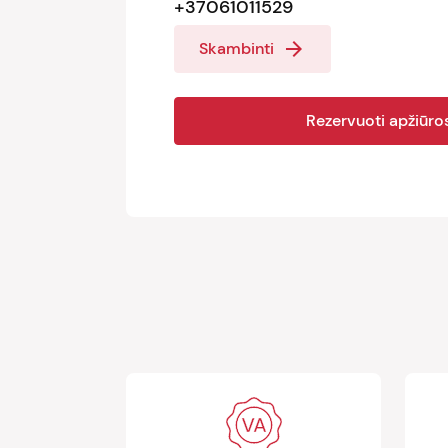
+37061011529
arrow_forward
Skambinti
Rezervuoti apžiūros