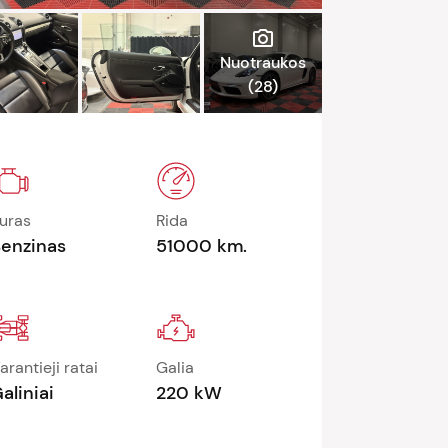
photo_camera
Nuotraukos
(
28
)
uras
Rida
enzinas
51000 km.
arantieji ratai
Galia
aliniai
220 kW