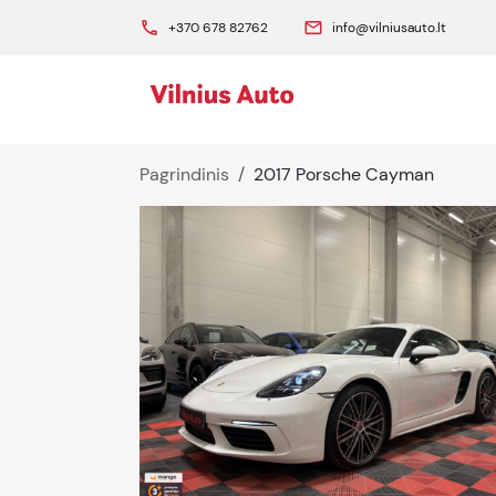
phone
mail
+370 678 82762
info@vilniusauto.lt
Pagrindinis
2017 Porsche Cayman