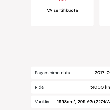
VA sertifikuota
Pagaminimo data
2017-0
Rida
51000 km
2
Variklis
1998cm
, 295 AG (220k