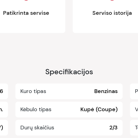
Patikrinta servise
Serviso istorija
Specifikacijos
6
Kuro tipas
Benzinas
P
.
Kėbulo tipas
Kupė (Coupe)
V
W)
Durų skaičius
2/3
T