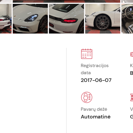
Registracijos
K
data
B
2017-06-07
Pavarų dėžė
V
Automatinė
G