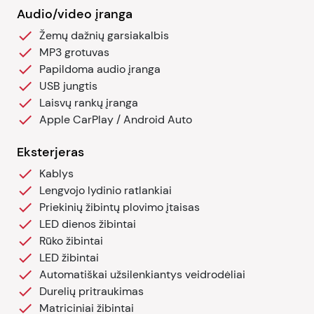
Audio/video įranga
Žemų dažnių garsiakalbis
MP3 grotuvas
Papildoma audio įranga
USB jungtis
Laisvų rankų įranga
Apple CarPlay / Android Auto
Eksterjeras
Kablys
Lengvojo lydinio ratlankiai
Priekinių žibintų plovimo įtaisas
LED dienos žibintai
Rūko žibintai
LED žibintai
Automatiškai užsilenkiantys veidrodėliai
Durelių pritraukimas
Matriciniai žibintai