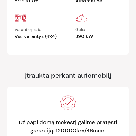
59700 km.
Automatinė
Varantieji ratai
Galia
Visi varantys (4х4)
390 kW
Įtraukta perkant automobilį
Už papildomą mokestį galime pratęsti
garantiją. 120000km/36mėn.