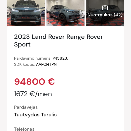
photo_camera
Nuotraukos (
42
)
2023 Land Rover Range Rover
Sport
Pardavimo numeris:
P45823.
SDK kodas:
AAFCHTPN
94800 €
1672 €/mėn
Pardavėjas
Tautvydas Taralis
Telefonas