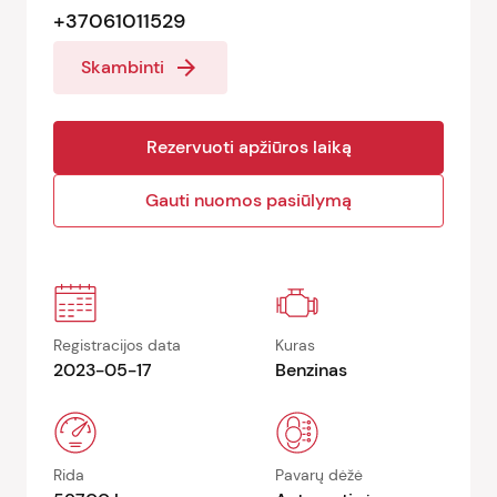
+37061011529
arrow_forward
Skambinti
Rezervuoti apžiūros laiką
Gauti nuomos pasiūlymą
Registracijos data
Kuras
2023-05-17
Benzinas
Rida
Pavarų dėžė