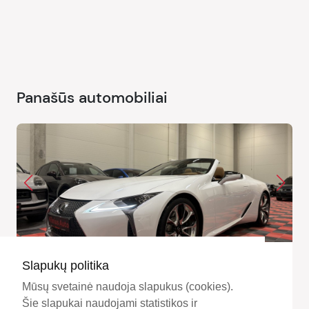
Panašūs automobiliai
2021 Lexus LC 500
Slapukų politika
78600 €
Mūsų svetainė naudoja slapukus (cookies).
79990 €
Šie slapukai naudojami statistikos ir