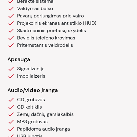
Beraktė sistema
Valdymas balsu
Pavarų perjungimas prie vairo
Projekcinis ekranas ant stiklo (HUD)
Skaitmeninis prietaisų skydelis
Bevielis telefono krovimas
Pritemstantis veidrodėlis
Apsauga
Signalizacija
Imobilaizeris
Audio/video įranga
CD grotuvas
CD keitiklis
Žemų dažnių garsiakalbis
MP3 grotuvas
Papildoma audio įranga
USB jungtis