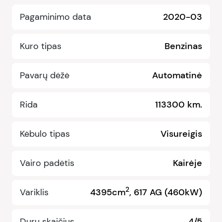
Pagaminimo data
2020-03
Kuro tipas
Benzinas
Pavarų dėžė
Automatinė
Rida
113300 km.
Kėbulo tipas
Visureigis
Vairo padėtis
Kairėje
2
Variklis
4395cm
, 617 AG (460kW)
Durų skaičius
4/5