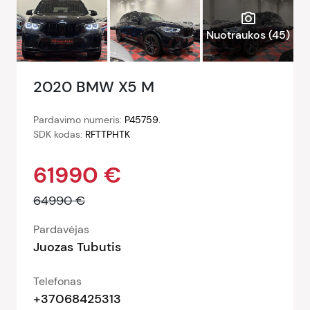
photo_camera
Nuotraukos (
45
)
2020 BMW X5 M
Pardavimo numeris:
P45759.
SDK kodas:
RFTTPHTK
61990 €
64990 €
Pardavėjas
Juozas Tubutis
Telefonas
+37068425313